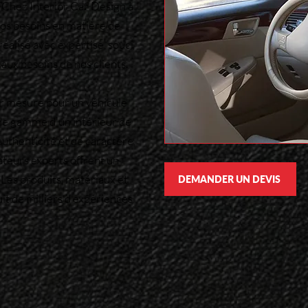
? Chez Interior Car Design à
vos besoins en matière de
 réalisé avec expertise, souci
 aux besoins de nos clients.
sur mesure pour un véhicule
de gamme d'un intérieur de
authenticité et de caractère,
ateurs experts offrent un
 Les produits, matériaux et
DEMANDER UN DEVIS
uit de milliers d'expériences