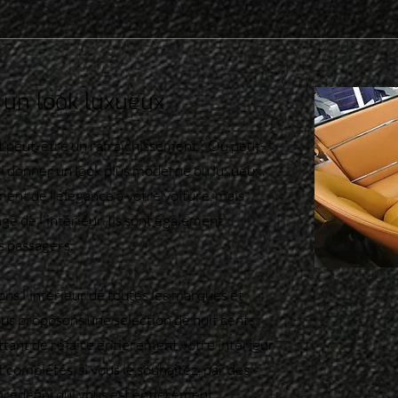
 un look luxueux
it peut-être un rafraîchissement ? Ou peut-
i donner un look plus moderne ou luxueux.
ment de l'élégance à votre voiture, mais
ge de l'intérieur. Ils sont également
s passagers.
ons l'intérieur de toutes les marques et
ous proposons une sélection de huit cents
ettant de refaire entièrement votre intérieur
t complétés, si vous le souhaitez, par des
prédéfini qui vous est entièrement