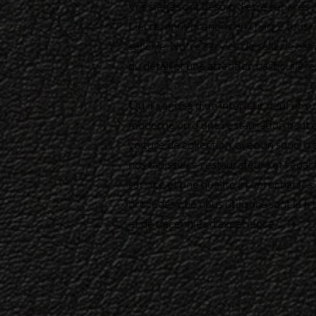
Vos sièges ont besoin d'être réparés 
Lierre, nous prenons en charge tous 
sellerie. Notre service de sellerie est
du détail et une attention particulière
Qu'il s'agisse d'un intérieur neuf et 
moderne ou d'une restauration haut 
voiture de collection, avec un souci d'
nos tapissiers, restaurateurs et répar
service et une qualité irréprochables.
procédés que nous utilisons sont le fr
et de décennies d'expérience.