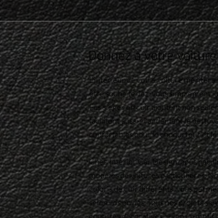
Donnez à votre voiture
L'intérieur de votre voiture méritera
être souhaiteriez-vous simplement lu
Les sièges en cuir ajoutent non seule
facilitent aussi grandement le nettoya
confortables pour le conducteur et le
Chez Interior Car Design, nous habill
modèles de voitures particulières. N
coloris de cuir différents, vous perm
selon vos envies. Tous nos projets son
coutures décoratives, selon un motif 