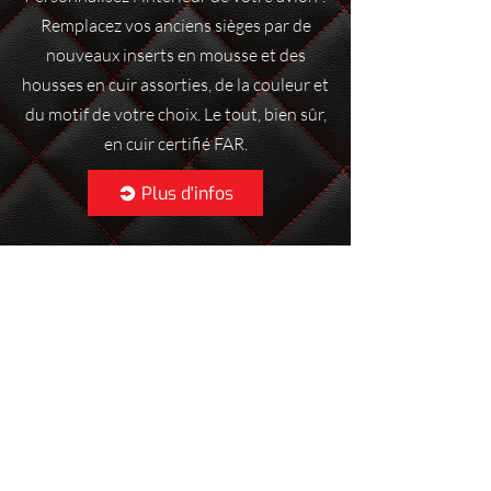
Remplacez vos anciens sièges par de
nouveaux inserts en mousse et des
housses en cuir assorties, de la couleur et
du motif de votre choix. Le tout, bien sûr,
en cuir certifié FAR.
Plus d'infos
Accessoires