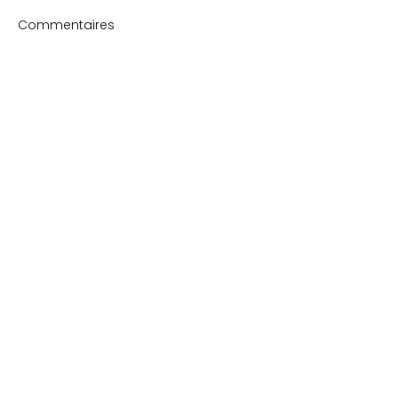
Commentaires
Rédigez un commentaire...