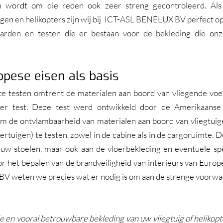
n wordt om die reden ook zeer streng gecontroleerd. Als g
igen en helikopters zijn wij bij  ICT-ASL BENELUX BV perfect op
arden en testen die er bestaan voor de bekleding die onze
opese eisen als basis
te testen omtrent de materialen aan boord van vliegende voer
r test. Deze test werd ontwikkeld door de Amerikaanse F
m de ontvlambaarheid van materialen aan boord van vliegtuige
rtuigen) te testen, zowel in de cabine als in de cargoruimte. De
uw stoelen, maar ook aan de vloerbekleding en eventuele spec
r het bepalen van de brandveiligheid van interieurs van Europe
V weten we precies wat er nodig is om aan de strenge voorwa
 en vooral betrouwbare bekleding van uw vliegtuig of helikopte