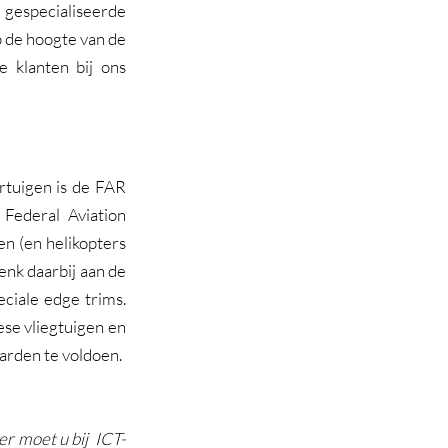
especialiseerde 
 de hoogte van de 
 klanten bij ons 
tuigen is de FAR 
ederal Aviation 
n (en helikopters 
nk daarbij aan de 
iale edge trims. 
se vliegtuigen en 
arden te voldoen.
r moet u bij  ICT-